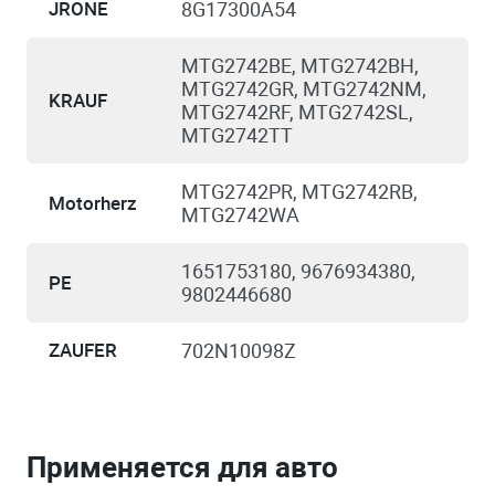
JRONE
8G17300A54
MTG2742BE
,
MTG2742BH
,
MTG2742GR
, MTG2742NM,
KRAUF
MTG2742RF,
MTG2742SL
,
MTG2742TT
MTG2742PR, MTG2742RB,
Motorherz
MTG2742WA
1651753180, 9676934380,
PE
9802446680
ZAUFER
702N10098Z
Применяется для авто